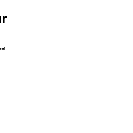
ur
ssi
s