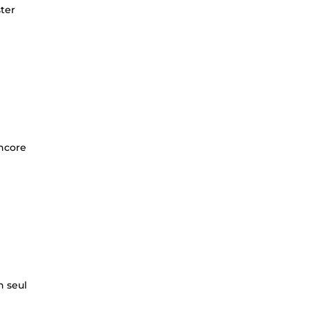
ster
encore
n seul