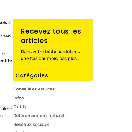
uels à
Recevez tous les
er zen
articles
Dans votre bôite aux lettres
 mes
une fois par mois, pas plus...
petite
Catégories
Conseils et Astuces
Infos
Outils
 j’aime
us
Référencement naturel
Réseaux sociaux