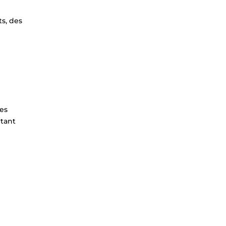
ts, des
les
rtant