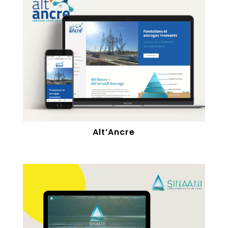
Alt’Ancre