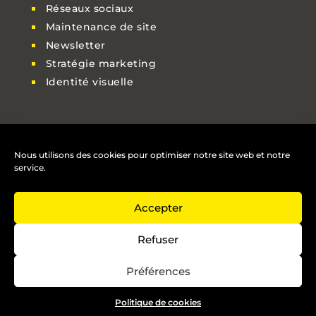
Réseaux sociaux
Maintenance de site
Newsletter
Stratégie marketing
Identité visuelle
Nous contacter
Nous utilisons des cookies pour optimiser notre site web et notre

06 23 15 23 26
service.
Accepter

contact@e-nergiz.com
Refuser
Préférences
@2021 e-nergiz Tous droits réservés |
CGU
|
CGV
|
Politique de cookies
Politique de confidentialité